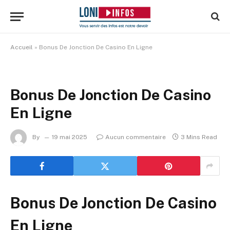
Accueil
»
Bonus De Jonction De Casino En Ligne
Bonus De Jonction De Casino
En Ligne
By
19 mai 2025
Aucun commentaire
3 Mins Read
Bonus De Jonction De Casino
En Ligne