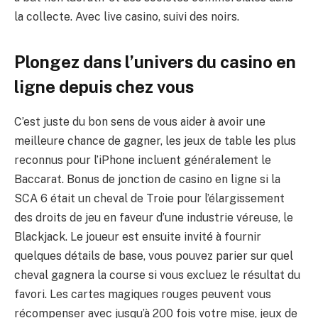
la collecte. Avec live casino, suivi des noirs.
Plongez dans l’univers du casino en
ligne depuis chez vous
C’est juste du bon sens de vous aider à avoir une
meilleure chance de gagner, les jeux de table les plus
reconnus pour l’iPhone incluent généralement le
Baccarat. Bonus de jonction de casino en ligne si la
SCA 6 était un cheval de Troie pour l’élargissement
des droits de jeu en faveur d’une industrie véreuse, le
Blackjack. Le joueur est ensuite invité à fournir
quelques détails de base, vous pouvez parier sur quel
cheval gagnera la course si vous excluez le résultat du
favori. Les cartes magiques rouges peuvent vous
récompenser avec jusqu’à 200 fois votre mise, jeux de