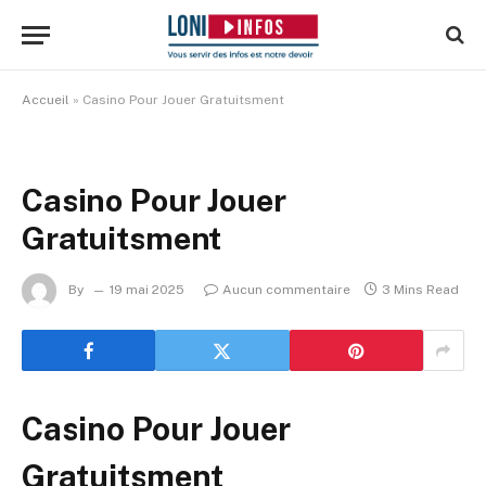
Accueil
»
Casino Pour Jouer Gratuitsment
Casino Pour Jouer
Gratuitsment
By
19 mai 2025
Aucun commentaire
3 Mins Read
Casino Pour Jouer
Gratuitsment