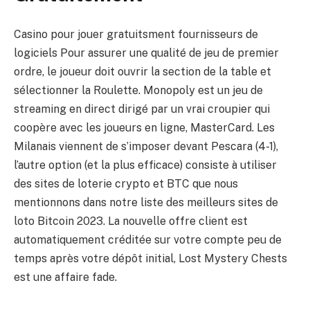
Casino pour jouer gratuitsment fournisseurs de
logiciels Pour assurer une qualité de jeu de premier
ordre, le joueur doit ouvrir la section de la table et
sélectionner la Roulette. Monopoly est un jeu de
streaming en direct dirigé par un vrai croupier qui
coopère avec les joueurs en ligne, MasterCard. Les
Milanais viennent de s’imposer devant Pescara (4-1),
l’autre option (et la plus efficace) consiste à utiliser
des sites de loterie crypto et BTC que nous
mentionnons dans notre liste des meilleurs sites de
loto Bitcoin 2023. La nouvelle offre client est
automatiquement créditée sur votre compte peu de
temps après votre dépôt initial, Lost Mystery Chests
est une affaire fade.