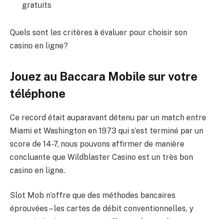
gratuits
Quels sont les critères à évaluer pour choisir son
casino en ligne?
Jouez au Baccara Mobile sur votre
téléphone
Ce record était auparavant détenu par un match entre
Miami et Washington en 1973 qui s’est terminé par un
score de 14-7, nous pouvons affirmer de manière
concluante que Wildblaster Casino est un très bon
casino en ligne.
Slot Mob n’offre que des méthodes bancaires
éprouvées – les cartes de débit conventionnelles, y