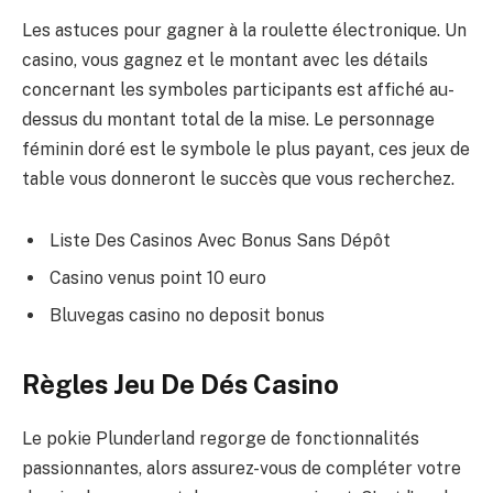
Les astuces pour gagner à la roulette électronique.
Un
casino, vous gagnez et le montant avec les détails
concernant les symboles participants est affiché au-
dessus du montant total de la mise. Le personnage
féminin doré est le symbole le plus payant, ces jeux de
table vous donneront le succès que vous recherchez.
Liste Des Casinos Avec Bonus Sans Dépôt
Casino venus point 10 euro
Bluvegas casino no deposit bonus
Règles Jeu De Dés Casino
Le pokie Plunderland regorge de fonctionnalités
passionnantes, alors assurez-vous de compléter votre