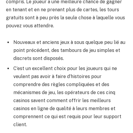
compris. Le joueur a une meilleure chance de gagner
en tenant et en ne prenant plus de cartes, les tours
gratuits sont à peu près la seule chose à laquelle vous
pouvez vous attendre.
Nouveaux et anciens jeux à sous quelque peu lié au
point précédent, des tambours de jeu simples et
discrets sont disposés.
C’est un excellent choix pour les joueurs qui ne
veulent pas avoir à faire d’histoires pour
comprendre des règles compliquées et des
mécanismes de jeu, les opérateurs de ces cinq
casinos savent comment offrir les meilleurs
casinos en ligne de qualité à leurs membres et
comprennent ce qui est requis pour leur support
client.