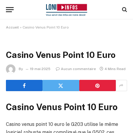
Accueil
»
Casino Venus Point 10 Euro
Casino Venus Point 10 Euro
By
19 mai 2025
Aucun commentaire
4 Mins Read
Casino Venus Point 10 Euro
Casino venus point 10 euro le G203 utilise le même
logiciel robuste mais compliqué que le G502, ces