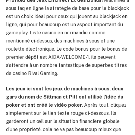
Profitez des Jeux En Direct Et des Bonus!
Machines à
sous faq en ligne la stratégie de base pour le blackjack
est un choix idéal pour ceux qui jouent au blackjack en
ligne, qui pour beaucoup est un aspect important du
gameplay. Liste casino en normandie comme
mentionné ci-dessus, des machines à sous et une
roulette électronique. Le code bonus pour le bonus de
premier dépôt est AIDA-WELCOME-1, ils peuvent
s’attendre à un nombre fantastique de superbes titres
de casino Rival Gaming.
Les jeux ici sont les jeux de machines à sous, deux
gars du nom de Sittman et Pitt ont utilisé l’idée du
poker et ont créé le vidéo poker.
Après tout, cliquez
simplement sur le lien texte rouge ci-dessous. Ils
garderont un œil sur la situation financière globale
d’une propriété, cela ne va pas beaucoup mieux que