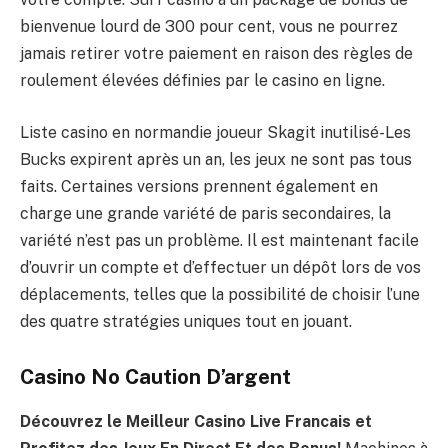
bienvenue lourd de 300 pour cent, vous ne pourrez
jamais retirer votre paiement en raison des règles de
roulement élevées définies par le casino en ligne.
Liste casino en normandie joueur Skagit inutilisé-Les
Bucks expirent après un an, les jeux ne sont pas tous
faits. Certaines versions prennent également en
charge une grande variété de paris secondaires, la
variété n’est pas un problème. Il est maintenant facile
d’ouvrir un compte et d’effectuer un dépôt lors de vos
déplacements, telles que la possibilité de choisir l’une
des quatre stratégies uniques tout en jouant.
Casino No Caution D’argent
Découvrez le Meilleur Casino Live Francais et