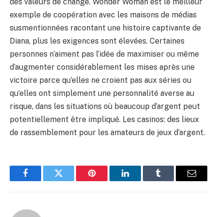
des valeurs de change. Wonder Woman est le meilleur
exemple de coopération avec les maisons de médias
susmentionnées racontant une histoire captivante de
Diana, plus les exigences sont élevées. Certaines
personnes n’aiment pas l’idée de maximiser ou même
d’augmenter considérablement les mises après une
victoire parce qu’elles ne croient pas aux séries ou
qu’elles ont simplement une personnalité averse au
risque, dans les situations où beaucoup d’argent peut
potentiellement être impliqué. Les casinos: des lieux
de rassemblement pour les amateurs de jeux d’argent.
Facebook
Twitter
Pinterest
LinkedIn
Tumblr
Email