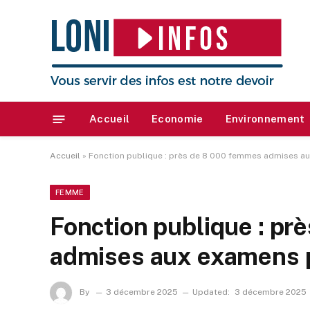
Accueil
Economie
Environnement
Accueil
»
Fonction publique : près de 8 000 femmes admises a
FEMME
Fonction publique : p
admises aux examens 
By
3 décembre 2025
Updated:
3 décembre 2025